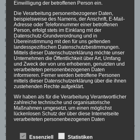
Einwilligung der betroffenen Person ein.
der verlinkten Seiten ist jedoch ohne konkrete Anhaltspunkte einer
Rechtsverletzung nicht zumutbar. Bei Bekanntwerden von
Die Verarbeitung personenbezogener Daten,
beispielsweise des Namens, der Anschrift, E-Mail-
Rechtsverletzungen werden wir derartige Links umgehend
Adresse oder Telefonnummer einer betroffenen
entfernen.
Person, erfolgt stets im Einklang mit der
Datenschutz-Grundverordnung und in
Haftung für Inhalt:
Übereinstimmung mit den für uns geltenden
landesspezifischen Datenschutzbestimmungen.
The contents of our pages were created with the greatest care.
Mittels dieser Datenschutzerklärung möchte unser
However, we cannot assume any liability for the correctness,
Unternehmen die Öffentlichkeit über Art, Umfang
completeness and topicality of the contents. As a service provider,
und Zweck der von uns erhobenen, genutzten und
verarbeiteten personenbezogenen Daten
we are responsible for our own content on these pages in
informieren. Ferner werden betroffene Personen
accordance with § 5 DDG and general laws. According to § 5 DDG
mittels dieser Datenschutzerklärung über die ihnen
zustehenden Rechte aufgeklärt.
we are not obliged to monitor transmitted or stored information
from third parties or to investigate circumstances that indicate
Wir haben als für die Verarbeitung Verantwortlicher
illegal activity. Obligations to remove or block the use of
zahlreiche technische und organisatorische
Maßnahmen umgesetzt, um einen möglichst
information according to general laws remain unaffected.
lückenlosen Schutz der über diese Internetseite
However, liability in this respect is only possible from the time of
verarbeiteten personenbezogenen Daten
sicherzustellen. Dennoch können Internetbasierte
knowledge of a concrete infringement. If we become aware of any
Datenübertragungen grundsätzlich
such violations, we will remove the content in question
Sicherheitslücken aufweisen, sodass ein absoluter
Essenziell
Statistiken