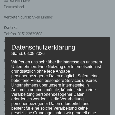
30163 Hannover
Deutschland
Vertreten durch:
Sven Lindner
Kontakt:
Telefon: 015122629508
E-Mail:
ask
@
mindsteamers.de
Datenschutzerklärung
Haftungsausschluss
Stand: 08.08.2026
Haftung für Links:
Wir freuen uns sehr über Ihr Interesse an unserem
Unternehmen. Eine Nutzung der Internetseiten ist
Unser Angebot enthält Links zu externen Webseiten Dritter, auf
grundsätzlich ohne jede Angabe
deren Inhalte wir keinen Einfluss haben. Deshalb können wir für
personenbezogener Daten möglich. Sofern eine
diese fremden Inhalte auch keine Gewähr übernehmen. Für die
betroffene Person besondere Services unseres
Unternehmens über unsere Internetseite in
Inhalte der verlinkten Seiten ist stets der jeweilige Anbieter oder
Anspruch nehmen möchte, könnte jedoch eine
Betreiber der Seiten verantwortlich. Die verlinkten Seiten wurden
Verarbeitung personenbezogener Daten
zum Zeitpunkt der Verlinkung auf mögliche Rechtsverstöße
erforderlich werden. Ist die Verarbeitung
personenbezogener Daten erforderlich und
überprüft. Rechtswidrige Inhalte waren zum Zeitpunkt der
besteht für eine solche Verarbeitung keine
Verlinkung nicht erkennbar. Eine permanente inhaltliche Kontrolle
gesetzliche Grundlage, holen wir generell eine